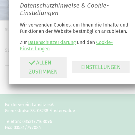
Datenschutzhinweise & Cookie-
Einstellungen
Wir verwenden Cookies, um Ihnen die Inhalte und
Start
Suche
Funktionen der Website bestmöglich anzubieten.
Zur
Datenschutzerklärung
und den
Cookie-
Einstellungen
.
SUCHEN
ALLEN
EINSTELLUNGEN
ZUSTIMMEN
SUCHEN
Förderverein Lausitz e.V.
Grenzstraße 33, 03238 Finsterwalde
Telefon: 03531/7168096
Fax: 03531/797084