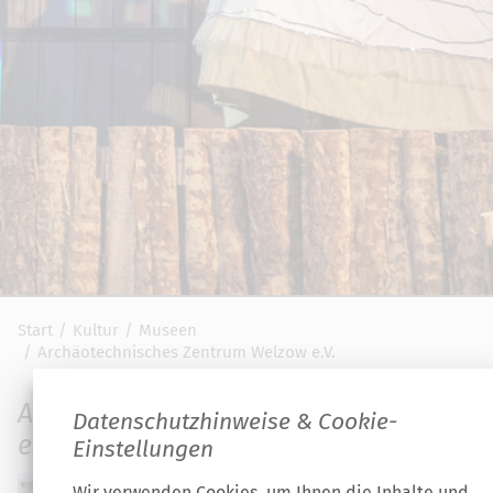
Start
Kultur
Museen
Archäotechnisches Zentrum Welzow e.V.
Archäotechnisches Zentrum Welzow
Datenschutzhinweise & Cookie-
e.V.
Einstellungen
Wir verwenden Cookies, um Ihnen die Inhalte und