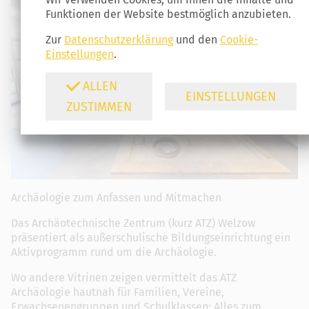
Funktionen der Website bestmöglich anzubieten.
Zur
Datenschutzerklärung
und den
Cookie-
Einstellungen
.
ALLEN
EINSTELLUNGEN
ZUSTIMMEN
Archäologie zum Anfassen und Mitmachen
Das Archäotechnische Zentrum (kurz ATZ) Welzow
präsentiert als außerschulische Bildungseinrichtung ein
Aktivprogramm rund um die Archäologie.
Wo andere Vitrinen zeigen vermittelt das ATZ
Archäologie hautnah für Familien, Vereine,
Erwachsenengruppen und Schulklassen: Alles zum