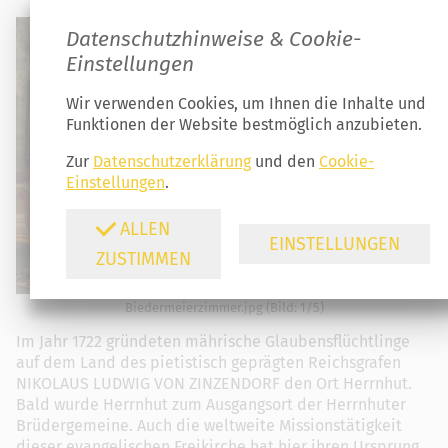
Datenschutzhinweise & Cookie-
Einstellungen
Wir verwenden Cookies, um Ihnen die Inhalte und
Funktionen der Website bestmöglich anzubieten.
Zur
Datenschutzerklärung
und den
Cookie-
Einstellungen
.
ALLEN
EINSTELLUNGEN
ZUSTIMMEN
Biedermeierzimmer.jpg (Bild: 1/5)
Im Jahr 1722 gründeten mährische Glaubensflüchtlinge
auf dem Land des pietistisch geprägten Reichsgrafen
NIKOLAUS LUDWIG VON ZINZENDORF den Ort Herrnhut.
Bald wurde Herrnhut zum Ausgangsort der Herrnhuter
Brüdergemeine. Auch die weltweite Missionstätigkeit
dieser evangelischen Freikirche hat hier ihren Ursprung.