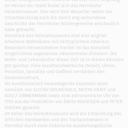
Im Herzen der Stadt findet sich das Herrnhuter
Heimatmuseum. Hier wird dem Besucher neben der
Ortsentwicklung auch die damit eng verbundene
Geschichte der Herrnhuter Brüdergemeine anschaulich
nahe gebracht.
Kernstück des Heimatmuseums sind drei original
erhaltene Wohnräume mit zeittypischem Interieur.
Besonders hervorzuheben hierbei ist das komplett
eingerichtete sogenannte »Biedermeier-Zimmer«. Die
Wohn- und Lebenskultur dieser Zeit ist in diesen Räumen
gut spürbar. Viele kunsthandwerkliche Details, Uhren,
Porzellan, Gemälde und Grafiken verstärken den
Gesamteindruck.
Als kunsthistorisch herausragende Exponate seien
Gemälde von GUSTAV GRUNEWALD, ANTON GRAFF und
ADOLF ZIMMERMANN sowie eine astronomische Uhr von
1785 aus der Produktion von DAVID ROENTGEN und PETER
KINZING genannt.
Im Keller des Heimatmuseums wird die Entwicklung des
örtlichen Handwerkes und des Transportwesens in
Herrnhut durch viele historische Ausstellungsstücke