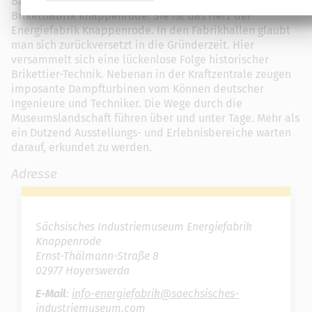
Backsteinrot leuchtet die Fassade der 100-jährigen
Brikettfabrik Knappenrode. Sie ist das Herz der
Energiefabrik Knappenrode. In den Fabrikhallen glaubt
man sich zurückversetzt in die Gründerzeit. Hier
versammelt sich eine lückenlose Folge historischer
Brikettier-Technik. Nebenan in der Kraftzentrale zeugen
imposante Dampfturbinen vom Können deutscher
Ingenieure und Techniker. Die Wege durch die
Museumslandschaft führen über und unter Tage. Mehr als
ein Dutzend Ausstellungs- und Erlebnisbereiche warten
darauf, erkundet zu werden.
Adresse
Sächsisches Industriemuseum Energiefabrik
Knappenrode
Ernst-Thälmann-Straße 8
02977 Hoyerswerda
E-Mail
:
info-energiefabrik@saechsisches-
industriemuseum.com