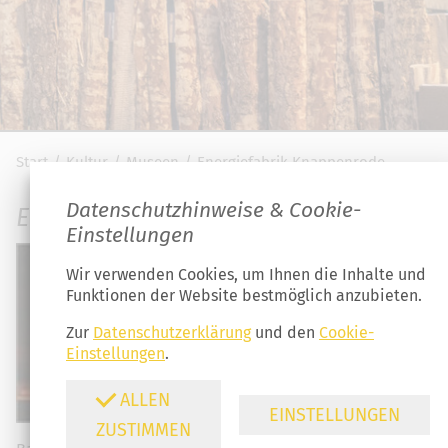
Start
Kultur
Museen
Energiefabrik Knappenrode
Datenschutzhinweise & Cookie-
Energiefabrik Knappenrode
Einstellungen
Wir verwenden Cookies, um Ihnen die Inhalte und
Funktionen der Website bestmöglich anzubieten.
Zur
Datenschutzerklärung
und den
Cookie-
Einstellungen
.
ALLEN
EINSTELLUNGEN
ZUSTIMMEN